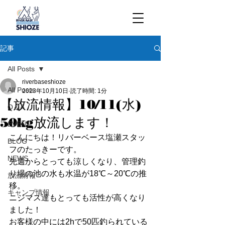
記事
All Posts
riverbaseshioze
All Posts
2023年10月10日
読了時間: 1分
【放流情報】10/11(水)
Q＆A
50kg放流します！
EVENT
こんにちは！リバーベース塩瀬スタッ
BLOG
フのたっきーです。
NEWS
先週からとっても涼しくなり、管理釣
り場の池の水も水温が18℃～20℃の推
放流情報
移。
キャンプ情報
ニジマス達もとっても活性が高くなり
ました！
お客様の中には2hで50匹釣られている