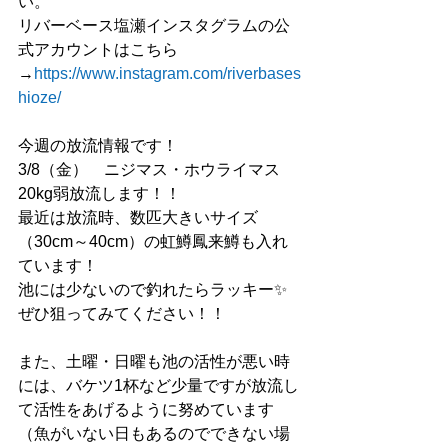
い。
リバーベース塩瀬インスタグラムの公
式アカウントはこちら
→
https://www.instagram.com/riverbases
hioze/
今週の放流情報です！
3/8（金）　ニジマス・ホウライマス　
20kg弱放流します！！
最近は放流時、数匹大きいサイズ
（30cm～40cm）の虹鱒鳳来鱒も入れ
ています！
池には少ないので釣れたらラッキー✨
ぜひ狙ってみてください！！
また、土曜・日曜も池の活性が悪い時
には、バケツ1杯など少量ですが放流し
て活性をあげるように努めています
（魚がいない日もあるのでできない場