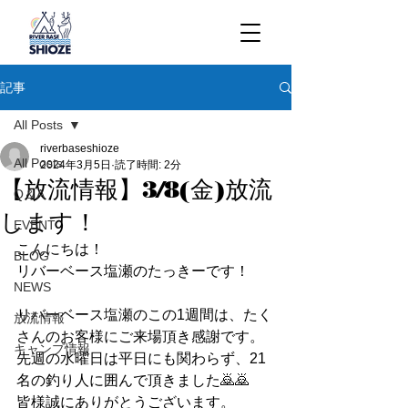
記事
All Posts
riverbaseshioze
All Posts
2024年3月5日
読了時間: 2分
【放流情報】3/8(金)放流
Q＆A
します！
EVENT
こんにちは！
BLOG
リバーベース塩瀬のたっきーです！
NEWS
リバーベース塩瀬のこの1週間は、たく
放流情報
さんのお客様にご来場頂き感謝です。
キャンプ情報
先週の水曜日は平日にも関わらず、21
名の釣り人に囲んで頂きました🙇🙇
皆様誠にありがとうございます。