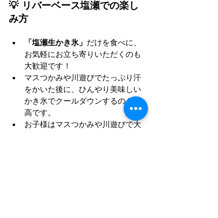
💡 リバーベース塩瀬での楽し
み方
「塩瀬生かき氷」
だけを食べに、
お気軽にお立ち寄りいただくのも
大歓迎です！
マスつかみや川遊びでたっぷり汗
をかいた後に、ひんやり美味しい
かき氷でクールダウンするのも最
高です。
お子様はマスつかみや川遊びで大
はしゃぎ、親御さんは絶品かき氷
でゆったり一息…といった、ご家
族での日帰り利用にも大変おすす
めです。
これまで販売しておりました通常
のかき氷は、引き続き平日・土日
祝問わず販売いたしますのでご安
心ください。