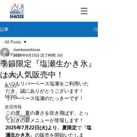
記事
All Posts
riverbaseshioze
All Posts
2025年8月23日
読了時間: 3分
季節限定『塩瀬生かき氷』
Q＆A
は大人気販売中！
EVENT
いつもリバーベース塩瀬をご利用いた
BLOG
だき、誠にありがとうございます！
NEWS
リバーベース塩瀬のたっきーです！
放流情報
この度、夏の暑さを吹き飛ばす、とっ
キャンプ情報
ておきの新メニューが登場します！ 
2025年7月22日(火)より、夏限定
で『
塩
瀬生かき氷
』の販売を開始いたしま