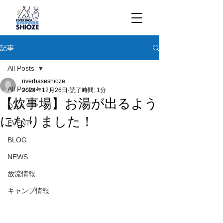
記事
All Posts
riverbaseshioze
All Posts
2024年12月26日
読了時間: 1分
【炊事場】お湯が出るよう
Q＆A
になりました！
EVENT
BLOG
NEWS
放流情報
キャンプ情報