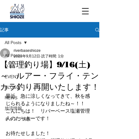
記事
All Posts
riverbaseshioze
All Posts
2023年9月12日
読了時間: 1分
【管理釣り場】9/16(土)
Q＆A
～ ルアー・フライ・テン
EVENT
カラ釣り再開いたします！
BLOG
最近、急に涼しくなってきて、秋を感
NEWS
じられるようになりましたね～！！
放流情報
こんにちは！　リバーベース塩瀬管理
人のたっきーです！
キャンプ情報
お待たせしました！