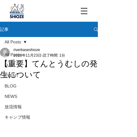
記事
All Posts
riverbaseshioze
All Posts
2023年11月23日
読了時間: 1分
【重要】てんとうむしの発
Q＆A
生について
EVENT
BLOG
NEWS
放流情報
キャンプ情報