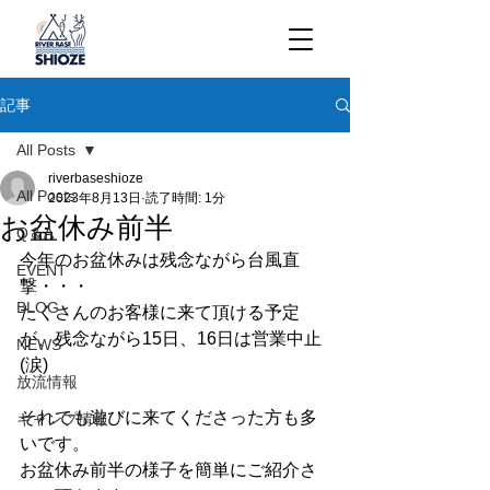
記事
All Posts
riverbaseshioze
All Posts
2023年8月13日
読了時間: 1分
お盆休み前半
Q＆A
今年のお盆休みは残念ながら台風直
EVENT
撃・・・
BLOG
たくさんのお客様に来て頂ける予定
が、残念ながら15日、16日は営業中止
NEWS
(涙)
放流情報
それでも遊びに来てくださった方も多
キャンプ情報
いです。
お盆休み前半の様子を簡単にご紹介さ