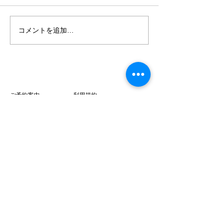
コメントを追加…
【7/15スタート】清流貸
【再掲・夏季更
切テントサウナ 予約受付
びをご希望の方
中
用ルールのご案
ご予約案内
利用規約
アクセス
キャンセルポリシー
よくあるご質問
プライバシーポリシー
​お問い合わせ
特定商取引法に基づく表示
〒441-1956
愛知県新城市塩瀬タカソヲ