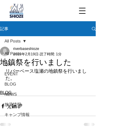
記事
All Posts
riverbaseshioze
All Posts
2023年2月19日
読了時間: 1分
地鎮祭を行いました
Q＆A
リバーベース塩瀬の地鎮祭を行いまし
EVENT
た。
BLOG
BLOG
NEWS
放流情報
キャンプ情報