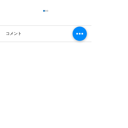
コメント
コメントを追加…
【8月1日スタート】
【8月1日（土
BBQ肉セットを始めます
を乗り入れでき
キャンプオート
Ⅲ・Ⅳ」を新設
ご予約案内
利用規約
アクセス
キャンセルポリシー
よくあるご質問
プライバシーポリシー
​お問い合わせ
特定商取引法に基づく表示
〒441-1956
愛知県新城市塩瀬タカソヲ