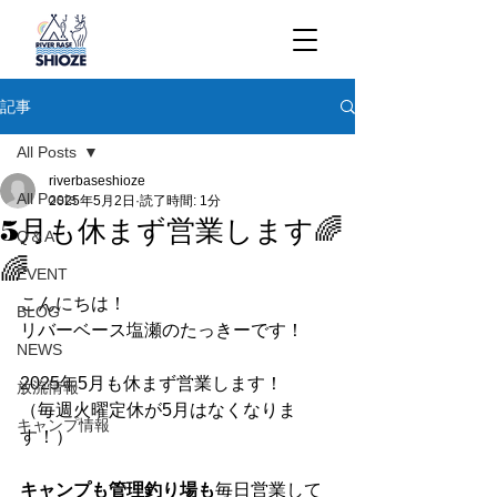
記事
All Posts
riverbaseshioze
All Posts
2025年5月2日
読了時間: 1分
5月も休まず営業します🌈
Q＆A
🌈
EVENT
こんにちは！
BLOG
リバーベース塩瀬のたっきーです！
NEWS
2025年5月も休まず営業します！
放流情報
（毎週火曜定休が5月はなくなりま
キャンプ情報
す！）
キャンプも管理釣り場も
毎日営業して