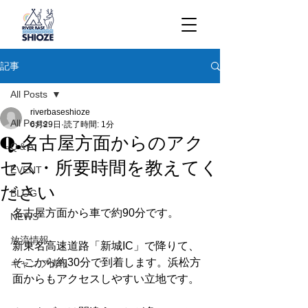
記事
All Posts
riverbaseshioze
All Posts
6月29日
読了時間: 1分
Q.名古屋方面からのアク
Q＆A
セス・所要時間を教えてく
EVENT
ださい
BLOG
名古屋方面から車で約90分です。
NEWS
放流情報
新東名高速道路「新城IC」で降りて、
そこから約30分で到着します。浜松方
キャンプ情報
面からもアクセスしやすい立地です。