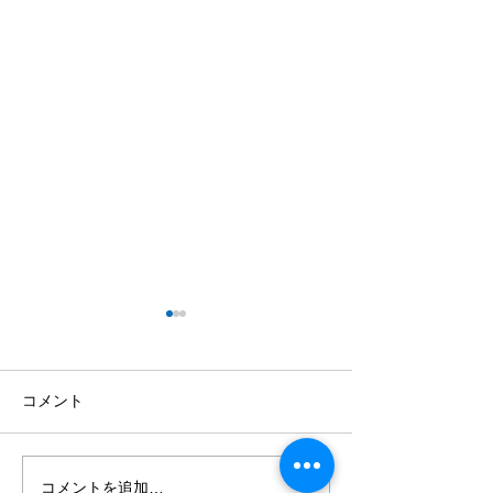
Q5. 子連れ・初心者でも
Q4. 鳳来鱒（
楽しめますか？
ス）とはどんな
か？
はい！ リバーベース塩瀬は、
鳳来鱒（ほうらい
コメント
お子様連れのご家族や釣り初
リバーベース塩瀬
心者の方にも安心してお楽し
ある新城市の鳳来
みいただける施設です。 つか
い）養魚場で発見
コメントを追加…