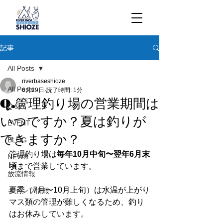
記事
All Posts
riverbaseshioze
All Posts
6月29日
読了時間: 1分
Q.管理釣り場の営業期間は
Q＆A
いつですか？夏は釣りが
EVENT
できますか？
BLOG
管理釣り場は
毎年10月中旬〜翌年6月末
NEWS
頃
まで営業しています。
放流情報
夏季（7月〜10月上旬）は水温が上がり
キャンプ情報
マス類の管理が難しくなるため、釣り
はお休みしています。