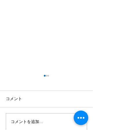
Q5. 子連れ・初心者でも
Q4. 鳳来鱒（
楽しめますか？
ス）とはどんな
か？
はい！ リバーベース塩瀬は、
鳳来鱒（ほうらい
コメント
お子様連れのご家族や釣り初
リバーベース塩瀬
心者の方にも安心してお楽し
ある新城市の鳳来
みいただける施設です。 つか
い）養魚場で発見
コメントを追加…
み取りは3歳から体験でき、
ジマスの突然変異