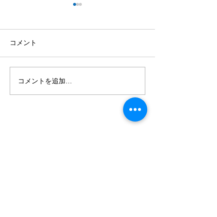
Q5. 子連れ・初心者でも
Q4. 鳳来鱒（
楽しめますか？
ス）とはどんな
か？
はい！ リバーベース塩瀬は、
鳳来鱒（ほうらい
コメント
お子様連れのご家族や釣り初
リバーベース塩瀬
心者の方にも安心してお楽し
ある新城市の鳳来
みいただける施設です。 つか
い）養魚場で発見
コメントを追加…
み取りは3歳から体験でき、
ジマスの突然変異
浅い池の「ちびっこつかみ取
では『奇跡のニジ
り」なら保護者と一緒に安心
ばれ、体表に斑紋
して楽しめます。 釣りシーズ
クがなく、とても
ン（10月〜6月）のエサ釣り
さかなです。​ 一
ご予約案内
利用規約
体験は道具一式込みで手ぶら
スと比べて食味が
アクセス
キャンセルポリシー
でOK。 スタッフがサポート
で、リバーベース
よくあるご質問
プライバシーポリシー
しますので、はじめての釣り
釣り場で釣ること
​お問い合わせ
特定商取引法に基づく表示
体験にもおすすめです。 釣っ
す。 40cm超の
〒441-1956
た魚やつかんだ魚は、キッチ
放流しており、ル
愛知県新城市塩瀬タカソヲ
ンハサミを使って安全にさ
イ・テンカラ・エ
てに