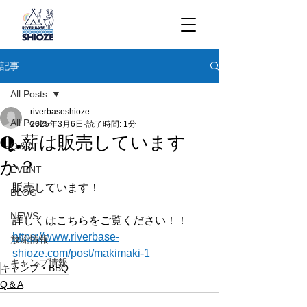
記事
All Posts
riverbaseshioze
All Posts
2025年3月6日
読了時間: 1分
Q.薪は販売しています
Q＆A
か？
EVENT
販売しています！
BLOG
NEWS
詳しくはこちらをご覧ください！！
https://www.riverbase-
放流情報
shioze.com/post/makimaki-1
キャンプ情報
キャンプ・BBQ
Q＆A