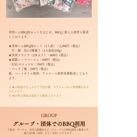
美河ハムBBQ肉セットをはじめ、BBQに使える食材も販売
しております。
★美河ハムBBQ肉セット​（1人前）：2,200円（税込）
牛・豚・鳥の3種盛り（1人前約250g）
★美河フランク（2本入り）：800円（税込）
★謹製ハーフベーコン：600円（税込）
​・XXLマシュマロ：350円（税込）
・パックご飯：250円（税込）
​他、ペットボトル飲料、アルコール飲料各種販売しており
ます。
※ ★の商品はなっぷでご予約の際、オプションから事前購入がオ
ススメです。
※ ★以外の商品は売店での販売となります。
GROUP
グループ・団体でのBBQ利用
子供会、サークル、会社の懇親会など、グループでのBBQ利用も歓迎です。
最大3区画（18名）までご予約いただけます。