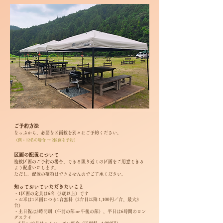
​​​​ご予約方法
なっぷから、必要な区画数を別々にご予約ください。
（例：12名の場合 → 2区画を予約）
区画の配置について
複数区画のご予約の場合、できる限り近くの区画をご用意できる
よう配慮いたします。
ただし、配置の確約はできませんのでご了承ください。
知っておいていただきたいこと
・1区画の定員は6名（3歳以上）です
・お車は1区画につき1台無料（2台目以降 1,100円／台、最大3
台）
・土日祝は3時間制（午前の部 or 午後の部）、平日は6時間のロン
グステイ