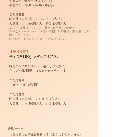
午前の部：9:30〜12:30（3時間）
午後の部：13:30〜16:30（3時間）
ご利用料金
区画料（定員6名）：1,750円〜（税込）
入場料：大人 500円／人、子供 400円／人
※ 5月〜10月はハイシーズン料金（区画料 +1,000円）
※ お盆・シルバーウィーク等の特定日は特別料金（区画料 +2,000
円）となります。
料金はなっぷ予約カレンダーでご確認ください
【平日限定】
ゆったりBBQロングステイプラン
時間を気にせずゆっくり過ごしたい方に。
たっぷり6時間楽しめるロングプランです。
ご利用時間
10:00〜16:00（6時間）
ご利用料金
区画料（定員6名）：2,000円（税込）
入場料：大人 500円／人、子供 400円／人
共通ルール
・3歳未満のお子様は無料です（定員にも含みません）