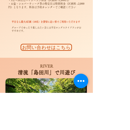
・5月〜10月はハイシーズン料金（区画料 +1,000円）
・お盆・シルバーウィーク等の特定日は特別料金（区画料 +2,000
円）となります。料金は予約カレンダーでご確認ください
平日なら最大3区画（18名）を貸切に近い形でご利用いただけます
グループでゆったり楽しみたい方には平日ロングステイプランがお
すすめです。
お問い合わせはこちら
RIVER
清流「島田川」で川遊び