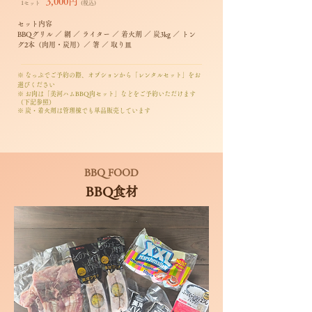
3,000円
1セット
(税込)
セット内容​
BBQグリル ／ 網 ／ ライター ／ 着火剤 ／ 炭3kg ／ トン
グ2本（肉用・炭用）／ 箸 ／ 取り皿
※ なっぷでご予約の際、オプションから「レンタルセット」をお
選びください
※ お肉は「美河ハムBBQ肉セット」などをご予約いただけます
（下記参照）
※ 炭・着火剤は管理棟でも単品販売しています
BBQ FOOD
BBQ食材