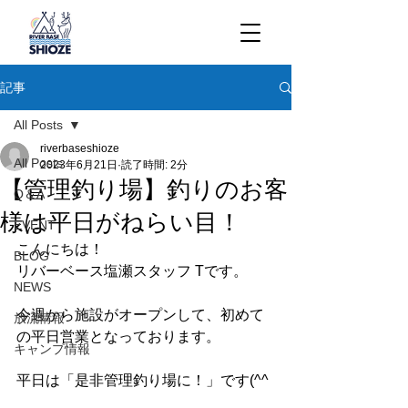
記事
All Posts
riverbaseshioze
All Posts
2023年6月21日
読了時間: 2分
【管理釣り場】釣りのお客
Q＆A
様は平日がねらい目！
EVENT
こんにちは！
BLOG
リバーベース塩瀬スタッフ Tです。
NEWS
今週から施設がオープンして、初めて
放流情報
の平日営業となっております。
キャンプ情報
平日は「是非管理釣り場に！」です(^^