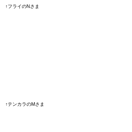
↑フライのNさま
↑テンカラのMさま