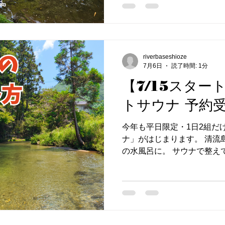
る「特別ルール」での営業と
れている方は、必ず最後ま
す。 1. マスつかみ取りに
はできません。期間中は当日
ースでの、持参された飲食
riverbaseshioze
7月6日
読了時間: 1分
はお控えください。 ・「絶
日営業します（制限時間10
【7/15スター
予約枠を開放していません
トサウナ 予約
ください。 混雑の状況によ
がございます。 2. 川遊び
今年も平日限定・1日2組だ
はできません。 ・飲食物の
ナ」がはじまります。 清流
用も、お断りしております。
の水風呂に。 サウナで整え
必ずマスつかみ取り体験、ま
めながら外気浴。 誰にも邪
約とあわせてご利用ください
で、心ゆくまで"ととのい"の
トやタープを設置で
ト ・薪使い放題 ・リバベ
流の水を浴びる冷水浴） ・
で虫よけ＆快適なととのいス
火入れまで丁寧にサポート、