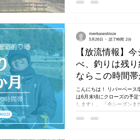
をいただいていましたが、6
ズンは土日祝も平日も、全日4
まで「土日はちょっと高い
らは土日も同じ料金で楽し
riverbaseshioze
方には、特にうれしい変更か
5月26日
読了時間: 2分
流情報 放流日 放流魚種 6/5(金)
【放流情報】今
鱒、虹鱒 6/4(木)も、来
す。 水温は高めですが、大
べ、釣りは残り
ます。 具体的な放流量は公式L
ならこの時間帯
信してます。 LINE登録者
ンも配布中です。まだの方はぜ
登
こんにちは！ リバーベース
は6月末頃にクローズの予定
します）。 「今シーズンま
ってないけど、もう一回くらい行きた
て釣れるの？」 そんな方に
方を書いておきます。 ⏰ 
論から言います。朝イチか