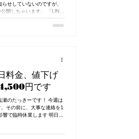
お知らせしていないのですが、
 天気予報をチェックして、
開しちゃいます。 「LINE
だろう？」と気になっていた
さい。 🐟 今週の放流情報
・虹鱒を合計50kg放流しま
・6/13(土)・6/14(日) 鳳来
/9(火)はゲリラ放流を済ませて
れば、今週はゲリラ放流を追
、普段はこの「放流量」と
公式LINEで毎週火曜19:30
日料金、値下げ
れだけフレッシュな魚が入っ
,500円です
行前のチェックにかなり便利
はお得なクーポンもお配りし
塩瀬のたっきーです！ 今週は
ぜひ。 ▶︎ 公式LINEを登録
。その前に、大事な連絡を1
週は台風と雨で水温が一度下がり
風の影響で臨時休業します 明日
なので、じわじわまた水温が
時休業します。 ご来場予定だっ
注意ください。 💰 土日料
で土日祝は通常料金＋500円