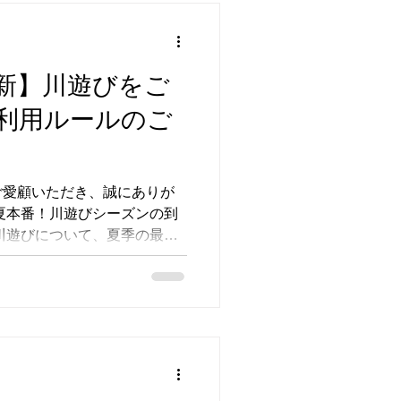
 10,000円（1組）＋利用料
■営業 7月中旬〜10月末／平日
月の営業日：15・16・21〜
新】川遊びをご
細はサウナ専用ページをご覧くだ
se-shioze.com/sauna
利用ルールのご
ご愛顧いただき、誠にありが
夏本番！川遊びシーズンの到
川遊びについて、夏季の最新
ます。 川遊びは当施設をご
ご来場前に必ずご確認くださ
26年版） 以下のいずれかに該
ただけます。 ① キャンプ・
をされている方 → チェック
日までご利用いただけます。
方 → 体験当日にご利用いただ