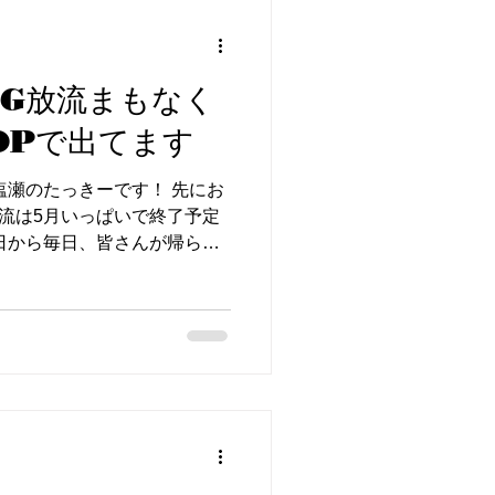
い時間帯は魚の活性が高く、よく
0：夕方は水面を意識した魚が増え
も 逆に、晴れた日の昼間は正
ットや水車周りに集まって、
IG放流まもなく
ん。 なので、半日だけ来る
OPで出てます
るのが今のリバべの正解で
休憩して朝と夕方に集中するス
塩瀬のたっきーです！ 先にお
みに曇りの日は1日通して釣れ
放流は5月いっぱいで終了予定
層まで浮いてくるので、SRや
日から毎日、皆さんが帰られ
ください。 🐟 今週の放流
つ入れていきます。 翌朝のフ
す。 放流日 放
で、朝イチ来られる方はチャン
報 放流日 放流魚種
鱒 5/23(土)・5/24(日) 鳳来
式LINE限定でお知らせして
 ▶︎ 公式LINEをチェックす
は上がってきてますが、問題なく
が引き続き◎。 曇りの日はさ
プウォーター系のプラグを持