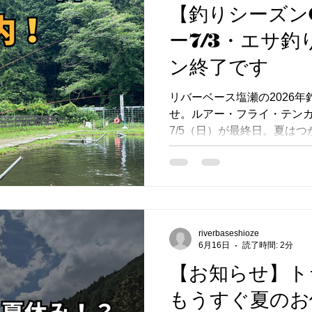
けます。 ③ 上記以外の方 
【釣りシーズン
りにつき1オーダーでご利用
ー7/3・エサ釣
（500円） ・美河フランク
定・夏季のみ） ・塩瀬生か
ン終了です
※未就学のお子様は、同伴
いればOKです。 ※受付前
リバーベース塩瀬の2026
に管理棟で受付をお済ませく
せ。ルアー・フライ・テンカ
について お子様が川に入る
7/5（日）が最終日。夏は
プ・BBQへ移行します。
riverbaseshioze
6月16日
読了時間: 2分
【お知らせ】ト
もうすぐ夏のお