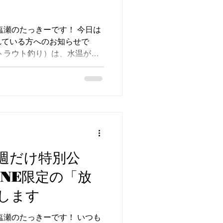
塩瀬のたっきーです！ 今日は
れている方へのお知らせで
トラウト釣り）は、水温が上
ります。毎年恒例の夏季クロ
旬CLOSE予定しています
で前後します）。 なので、
けてない」「もう一回くらい
うちがおすすめです。 来ら
外と少ないかもしれません。
通してたっぷり入れてきたの
います。 だんだん渋くなっ
週だけ特別公
に！ 🎣 今の釣れ方 水温が
INE限定の「放
と天気の選び方で釣果が変わ
 涼しい時間帯のほうが魚の反
します
の日がベスト。 ピーカン（快
めです ルアーは小さめが反
塩瀬のたっきーです！ いつも
やちび系クランクを持ってき