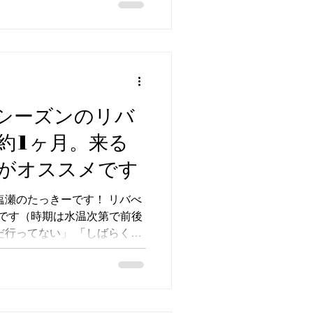
月から廃止しました。 今シー
,500円に統一します。 これ
な」と感じていた方、今月か
めます。週末しか来られない
なと思います。 🐟 今週の放
・6/6(土)・6/7(日) 鳳来
シーズンのリバ
場者が多ければゲリラ放流しま
型の居残りもしっかり釣れて
約1ヶ月。来る
INEで毎週火曜19:30に配
がオススメです
には、平日がお得になるクーポ
ひ登録を。 ▶︎ 公式LINEを
塩瀬のたっきーです！ リバべ
です（時期は水温次第で前後
だ行ってない」 「しばらく行
い」 「今の時期っ
向けて、今のリバべの楽しみ
今の時期、いつ行けばいいか 結
、夕方がオススメです。