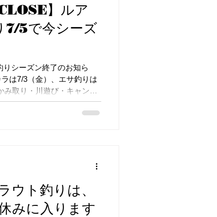
→ 小学生以上のお客様おひと
CLOSE】ルア
いただけます。 ・五平餅
り7/5で今シーズ
（500円） ・かき氷（季節限
き氷（平日限定・夏季のみ）
の大人の方がオーダーされて
の川遊びはできません。必ず先
年釣りシーズン終了のお知ら
ださい。 ライフジャケット
ラは7/3（金）、エサ釣りは
際は、ライフジャケットの着
つかみ取り・川遊び・キャン
ラウト釣りは、
休みに入ります