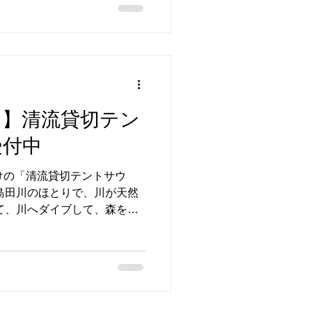
なります。 ご来場を予定さ
でご確認をお願いいたしま
ついて ・じゃらんからのご予約
受付のみです。 ・飲食スペ
物のお召し上がりは、混雑時
望つかみ取り」は期間中、毎
分）。 お盆期間はじゃらんの
ト】清流貸切テン
。当日、受付にてお申し込み
受付中
っては、お待ちいただく場合
について ・川遊びだけのご利用
けの「清流貸切テントサウ
ご購入のみでの川遊びのご利
島田川のほとりで、川が天然
 ・川遊びをご希望の方は、
て、川へダイブして、森を眺
たはキャンプ・BBQのご予
魔されないプライベート空間
。 ・川の中や河原に、テン
境地へ。 ■今年の進化ポイン
クナイプ体験（サウナ室内で清
遮光遮熱の4面メッシュタープ
ペース ・スタッフが設営・
初めての方も安心 ■料金 テ