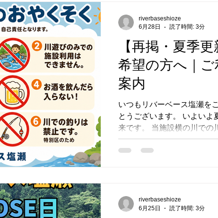
ントサウナ機材一式レンタル料
riverbaseshioze
1,000円/人（中学生以上） 
6月28日
読了時間: 3分
限定・完全予約制／1日2組 7
【再掲・夏季更
23・28〜30 ご予約・詳
さい。 ▶ https://www.riverba
希望の方へ｜ご
案内
いつもリバーベース塩瀬を
とうございます。 いよいよ
来です。 当施設横の川での
ルールを改めてご案内いたし
利用の方のみとなります。 
い。 川遊びができる方（20
当する方が川遊びをご利用い
デイキャンプ・BBQのご予約
イン日からチェックアウト
riverbaseshioze
6月25日
読了時間: 3分
② つかみ取り体験をされる