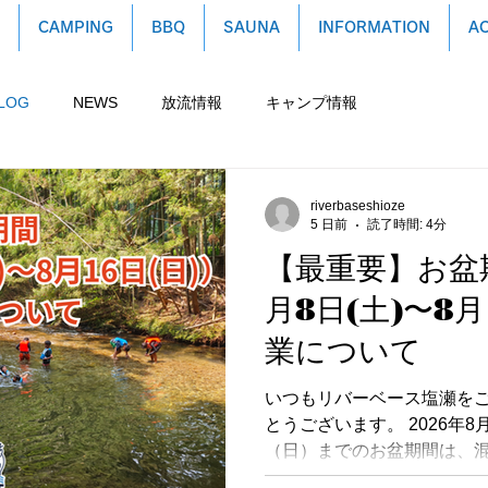
CAMPING
BBQ
SAUNA
INFORMATION
A
LOG
NEWS
放流情報
キャンプ情報
riverbaseshioze
5 日前
読了時間: 4分
【最重要】お盆期
月8日(土)〜8月
業について
いつもリバーベース塩瀬を
とうございます。 2026年8
（日）までのお盆期間は、
安全にお過ごしいただくた