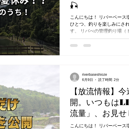
🎣
こんにちは！ リバーベース
ひとつ、釣りを楽しみにさ
す。 リバべの管理釣り場（
がる夏のあいだお休みにな
ーズで、今年は6月末〜7月上
（クローズの時期は水温次第
「今シーズンまだ釣りに行
行きたい」という方は、今の
れる日を数えてみると、意
riverbaseshioze
ちなみに魚は、シーズンを
6月9日
読了時間: 2分
で、池にはまだまだたくさん
【放流情報】今
ていきますのでご来場はお早め
開。いつもはL
上がってきたので、時間帯
ります。 午前中が狙い目。
流量」、お見せ
応がいいです 曇りの日・雨
晴）の日中は魚が沈んで厳し
こんにちは！ リバーベース
応よし。マイクロスプーン