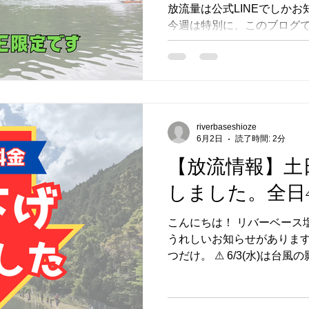
放流量は公式LINEでしか
ておくと対応しやすいです。
今週は特別に、このブログで公
曇りや雨のタイミング・午
の情報ってどんな感じなん
方、ぜひ参考にしてみてくだ
（放流量つき） 今週は鳳来鱒
す。 放流日 放流魚種 6/11(木)
鱒、虹鱒 すでに6/8(月)・6
ます。 平日も来場者が多け
riverbaseshioze
6月2日
読了時間: 2分
加します。 …という感じで
「ゲリラ放流のお知らせ」を、
【放流情報】土
に配信しています。 「今ど
しました。全日4
てるか」がわかるので、釣
です。平日に来られる方に
こんにちは！ リバーベース
てます。まだの方はこの機会に
うれしいお知らせがあります
する 🎣 今週の攻め方 先
つだけ。 ⚠ 6/3(水)は台
ました。 今週は晴れの予報
6/3(水)は台風の影響で臨
上がってい
た方は、お間違えのないようご
金、値下げしました これま