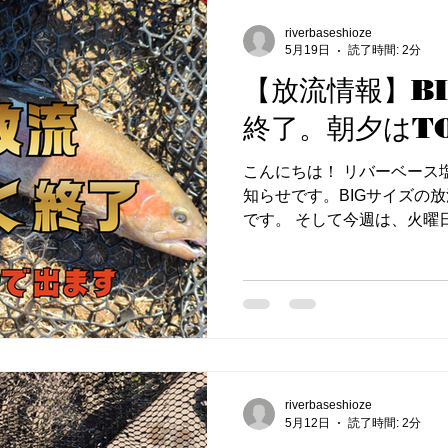
9:00〜10:30：朝の涼し
釣れます 15:00〜17:0
riverbaseshioze
5月19日
読了時間: 2分
て、TOPで出る楽しい展開
直厳しいです。 魚がインレ
【放流情報】B
なかなか口を使ってくれませ
終了。朝夕はT
なら朝イチか夕方に合わせ
す。 1日券の方は、お昼は
こんにちは！ リバーベース
タイルもアリですよ。 ちな
知らせです。BIGサイズの
ます。 雲がかかると魚が中
です。 そして今週は、火曜
DRをこまめに使い分けてみて
た後にこっそりBIGを1匹ず
情報 毎週しっかり放流してま
レッシュなBIGを狙えるの
スですよ。 🐟 今週の放流情
5/19(火)・5/20(水) 鳳来鱒、虹
鱒、虹鱒 具体的な放流量は公
ます（毎週火曜19:30配信）。
る 🎣 先週のリバべ 水温
riverbaseshioze
釣れてます。 朝夕はTOP系
5月12日
読了時間: 2分
らにTOPが効きます。トッ