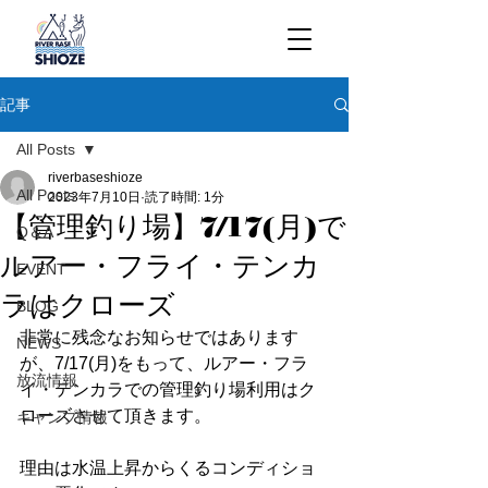
記事
All Posts
riverbaseshioze
All Posts
2023年7月10日
読了時間: 1分
【管理釣り場】7/17(月)で
Q＆A
ルアー・フライ・テンカ
EVENT
ラはクローズ
BLOG
非常に残念なお知らせではあります
NEWS
が、7/17(月)をもって、ルアー・フラ
放流情報
イ・テンカラでの管理釣り場利用はク
ローズさせて頂きます。
キャンプ情報
理由は水温上昇からくるコンディショ