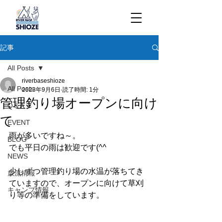
記事
All Posts
riverbaseshioze
All Posts
2023年9月6日
読了時間: 1分
管理釣り場オープンに向け
Q＆A
て
EVENT
雨が多いですね～。
BLOG
でも平日の雨は歓迎です(^^
NEWS
少しずつ管理釣り場の水温が落ちてき
放流情報
ていますので、オープンに向けて草刈
キャンプ情報
り等の準備をしています。