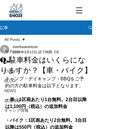
記事
All Posts
riverbaseshioze
All Posts
2025年3月12日
読了時間: 2分
Q.駐車料金はいくらにな
Q＆A
りますか？【車・バイク】
EVENT
キャンプ・デイキャンプ・BBQをご予
BLOG
約の方の駐車料金は以下となります。
NEWS
・車：1区画あたり1台無料。2台目以降
放流情報
は1,100円（税込）の追加料金
キャンプ情報
・バイク：1区画あたり2台無料。3台目
以降は550円（税込）の追加料金