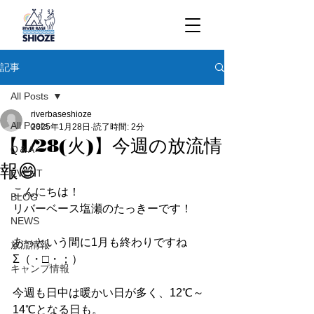
記事
All Posts
riverbaseshioze
All Posts
2025年1月28日
読了時間: 2分
【1/28(火)】今週の放流情
Q＆A
報😄
EVENT
こんにちは！
BLOG
リバーベース塩瀬のたっきーです！
NEWS
あっという間に1月も終わりですね
放流情報
Σ（・□・；）
キャンプ情報
今週も日中は暖かい日が多く、12℃～
14℃となる日も。