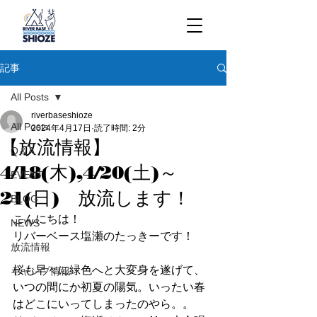
記事
All Posts
riverbaseshioze
All Posts
2024年4月17日
読了時間: 2分
【放流情報】
Q＆A
4/18(木),4/20(土)～
EVENT
21(日) 放流します！
BLOG
こんにちは！
NEWS
リバーベース塩瀬のたっきーです！
放流情報
桜も早々に緑色へと大変身を遂げて、
キャンプ情報
いつの間にか初夏の陽気。いったい春
はどこにいってしまったのやら。。