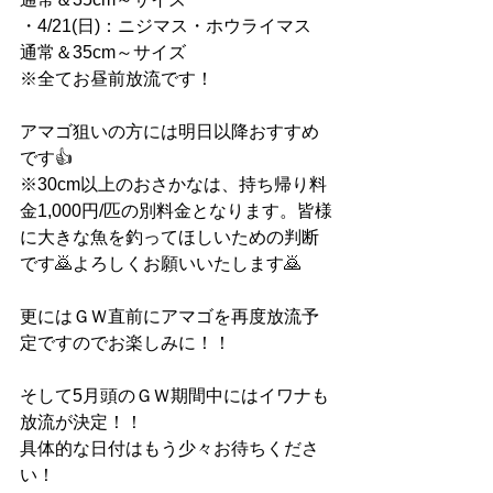
・4/21(日)：ニジマス・ホウライマス　
通常＆35cm～サイズ
※全てお昼前放流です！
アマゴ狙いの方には明日以降おすすめ
です👍
※30cm以上のおさかなは、持ち帰り料
金1,000円/匹の別料金となります。皆様
に大きな魚を釣ってほしいための判断
です🙇よろしくお願いいたします🙇
更にはＧＷ直前にアマゴを再度放流予
定ですのでお楽しみに！！
そして5月頭のＧＷ期間中にはイワナも
放流が決定！！
具体的な日付はもう少々お待ちくださ
い！