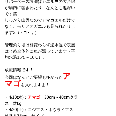
リバーベース塩瀬はカエル🐸の大合唱
が場内に響きわたり、なんとも趣深い
です笑
しっかり山奥なのでアマガエルだけで
なく、モリアオガエルも見られたりし
ますΣ（・□・；）
管理釣り場は相変わらず適水温で表層
はじめ全体的に魚が漂っています（平
均水温15℃～16℃）。
放流情報です！
ア
今回はなんとご要望も多かった
マゴ
を入れますよ！
・4/18(木)：
アマゴ
　30cm～40cmクラ
ス
　数kg
・4/20(土)：ニジマス・ホウライマス　
通常＆35cm～サイズ　