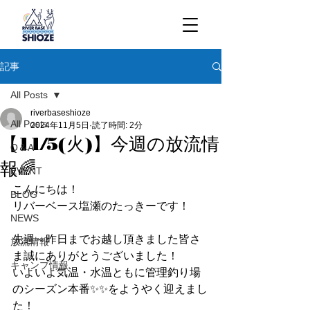
記事
All Posts
riverbaseshioze
All Posts
2024年11月5日
読了時間: 2分
【11/5(火)】今週の放流情
Q＆A
報🌈
EVENT
こんにちは！
BLOG
リバーベース塩瀬のたっきーです！
NEWS
先週～昨日までお越し頂きました皆さ
放流情報
ま誠にありがとうございました！
キャンプ情報
いよいよ気温・水温ともに管理釣り場
のシーズン本番✨✨をようやく迎えまし
た！