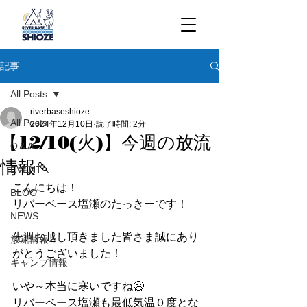
記事
All Posts
riverbaseshioze
All Posts
2024年12月10日
読了時間: 2分
【12/10(火)】今週の放流
Q＆A
情報🍡
EVENT
こんにちは！
BLOG
リバーベース塩瀬のたっきーです！
NEWS
先週お越し頂きました皆さま誠にあり
放流情報
がとうございました！
キャンプ情報
いや～本当に寒いですね🥶
リバーベース塩瀬も最低気温０度とな