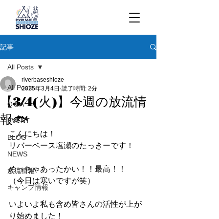
記事
All Posts
riverbaseshioze
All Posts
2025年3月4日
読了時間: 2分
【3/4(火)】今週の放流情
Q＆A
報🐟
EVENT
こんにちは！
BLOG
リバーベース塩瀬のたっきーです！
NEWS
めっちゃあったかい！！最高！！
放流情報
（今日は寒いですが笑）
キャンプ情報
いよいよ私も含め皆さんの活性が上が
り始めました！