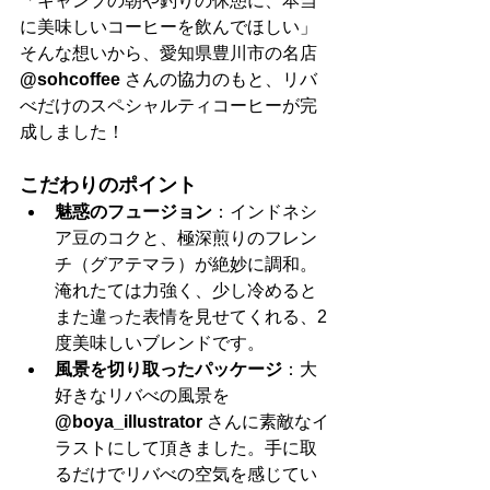
「キャンプの朝や釣りの休憩に、本当
に美味しいコーヒーを飲んでほしい」 
そんな想いから、愛知県豊川市の名店 
@sohcoffee
 さんの協力のもと、リバ
べだけのスペシャルティコーヒーが完
成しました！
こだわりのポイント
魅惑のフュージョン
：インドネシ
ア豆のコクと、極深煎りのフレン
チ（グアテマラ）が絶妙に調和。
淹れたては力強く、少し冷めると
また違った表情を見せてくれる、2
度美味しいブレンドです。
風景を切り取ったパッケージ
：大
好きなリバべの風景を 
@boya_illustrator
 さんに素敵なイ
ラストにして頂きました。手に取
るだけでリバべの空気を感じてい