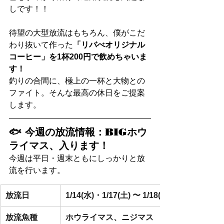
しです！！
待望の大型放流はもちろん、僕がこだ
わり抜いて作った
「リバべオリジナル
コーヒー」を1杯200円で飲めちゃいま
す！
釣りの合間に、極上の一杯と大物との
ファイト。そんな最高の休日をご提案
します。
🐟 今週の放流情報：BIGホウ
ライマス、入ります！
今週は平日・週末ともにしっかりと放
流を行います。
放流日
1/14(水)・1/17(土) 〜 1/18(日)
放流魚種
ホウライマス、ニジマス