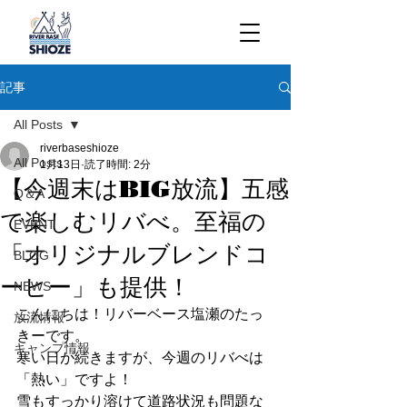
記事
All Posts
riverbaseshioze
All Posts
1月13日
読了時間: 2分
【今週末はBIG放流】五感
Q＆A
で楽しむリバべ。至福の
EVENT
「オリジナルブレンドコ
BLOG
ーヒー」も提供！
NEWS
こんにちは！リバーベース塩瀬のたっ
放流情報
きーです。
キャンプ情報
寒い日が続きますが、今週のリバべは
「熱い」ですよ！
雪もすっかり溶けて道路状況も問題な