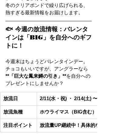
冬のクリアポンドで繰り広げられる、
熱すぎる最新情報をお届けします。
🐟 今週の放流情報：バレンタ
インは「BIG」を自分へのギフ
トに！
今週末はちょうどバレンタインデー。
チョコもいいですが、アングラーなら
**「巨大な鳳来鱒の引き」**
を自分への
プレゼントにしませんか？
放流日
2/11(水・祝) ・ 2/14(土) 〜 2/15(日)
放流魚種
ホウライマス（BIG含む）、ニジマス
注目ポイント
放流量UP継続中！具体的なkg数はLINEで