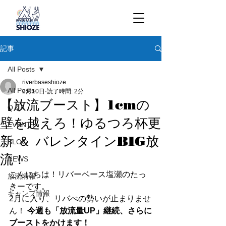
記事
All Posts
riverbaseshioze
All Posts
2月10日
読了時間: 2分
【放流ブースト】1cmの
Q＆A
壁を越えろ！ゆるつろ杯更
EVENT
新 ＆ バレンタインBIG放
BLOG
流！
NEWS
こんにちは！リバーベース塩瀬のたっ
放流情報
きーです。
キャンプ情報
2月に入り、リバべの勢いが止まりませ
ん！ 
今週も「放流量UP」継続、さらに
ブーストをかけます！