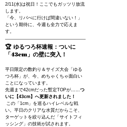
2/11(水)は祝日！ここでもガッツリ放流
します。
「今、リバべに行けば間違いない！」
という期待に、今週も全力で応えま
す。
🏆 ゆるつろ杯速報：ついに
「43cm」の壁に突入！
平日限定の数釣り＆サイズ大会「ゆる
つろ杯」が、今、めちゃくちゃ面白い
ことになっています。
先週まで42cmだった暫定TOPが……
つ
いに【43cm】へ更新されました！
 この「1cm」を巡るハイレベルな戦
い。平日のクリアな水質だからこそ、
ターゲットを絞り込んだ「サイトフィ
ッシング」の技術が試されます。