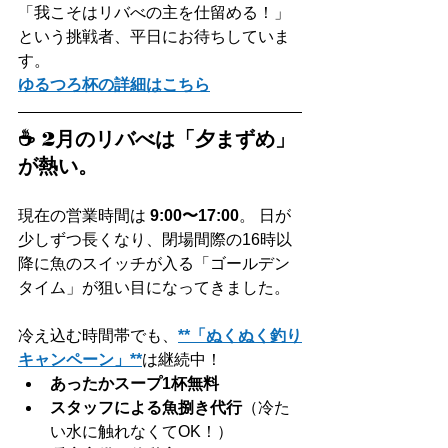
「我こそはリバべの主を仕留める！」
という挑戦者、平日にお待ちしていま
す。
ゆるつろ杯の詳細はこちら
☕️ 2月のリバべは「夕まずめ」
が熱い。
現在の営業時間は 
9:00〜17:00
。 日が
少しずつ長くなり、閉場間際の16時以
降に魚のスイッチが入る「ゴールデン
タイム」が狙い目になってきました。
冷え込む時間帯でも、
**「ぬくぬく釣り
キャンペーン」**
は継続中！
あったかスープ1杯無料
スタッフによる魚捌き代行
（冷た
い水に触れなくてOK！）