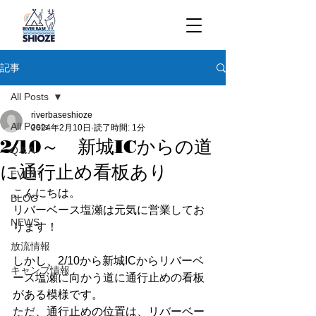
記事
All Posts
riverbaseshioze
All Posts
2024年2月10日
読了時間: 1分
2/10～ 新城ICからの道
Q＆A
に通行止め看板あり
EVENT
こんにちは。
BLOG
リバーベース塩瀬は元気に営業してお
NEWS
ります！
放流情報
しかし、2/10から新城ICからリバーベ
キャンプ情報
ース塩瀬に向かう道に通行止めの看板
がある模様です。
ただ、通行止めの位置は、リバーベー