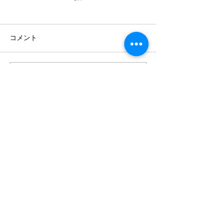
コメント
コメントを追加…
【8月1日スタート】
【8月1日（土
BBQ肉セットを始めます
を乗り入れでき
キャンプオート
Ⅲ・Ⅳ」を新設
ご予約案内
利用規約
アクセス
キャンセルポリシー
よくあるご質問
プライバシーポリシー
​お問い合わせ
特定商取引法に基づく表示
〒441-1956
愛知県新城市塩瀬タカソヲ