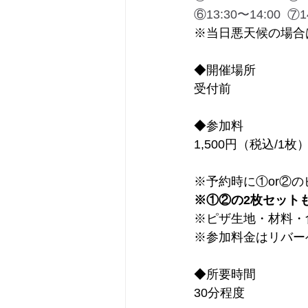
⑥13:30〜14:00  ⑦1
※当日悪天候の場合
◆開催場所
受付前
◆参加料
1,500円（税込/1枚
※予約時に①or②
※①②の2枚セット
※ピザ生地・材料・
※参加料金はリバー
◆所要時間
30分程度