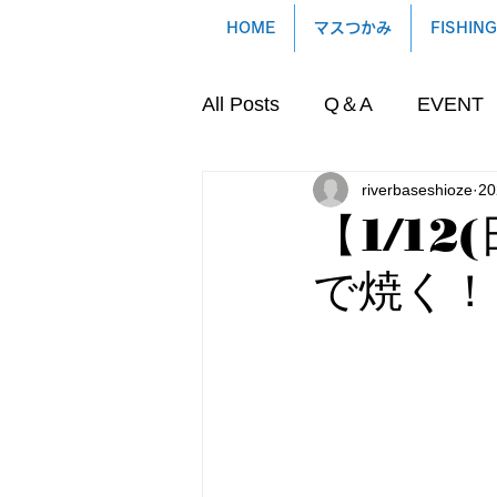
HOME
マスつかみ
FISHING
All Posts
Q＆A
EVENT
riverbaseshioze
2
【1/1
で焼く！