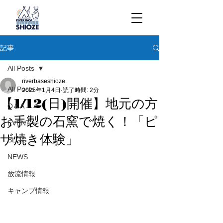
記事
All Posts
riverbaseshioze
All Posts
2025年1月4日
読了時間: 2分
【1/12(日)開催】地元の方
Q＆A
お手製の石窯で焼く！「ピ
EVENT
ザ焼き体験」
BLOG
NEWS
放流情報
キャンプ情報