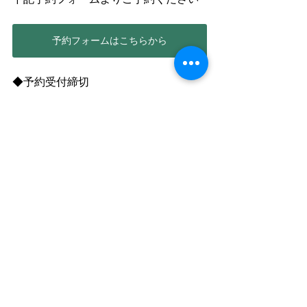
予約フォームはこちらから
◆予約受付締切
予約日時3日前の23:59まで
◆キャンセルについて
材料調達の関係により、お客様のご都
合でキャンセルされる場合は下記のキ
ャンセル料をいただきます。
3日前まで：無料（お客様のほうでイン
ターネットからキャンセルください）
2日前〜前日：体験料金の50% 
当日：体験料金の100%
EVENT