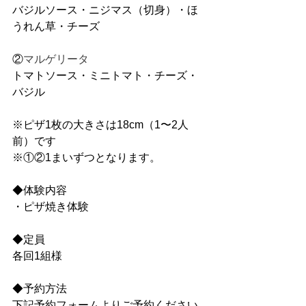
バジルソース・ニジマス（切身）・ほ
うれん草・チーズ
②
マルゲリータ
トマトソース・ミニトマト・チーズ・
バジル
※ピザ1枚の大きさは18cm（1〜2人
前）です
※①②1まいずつとなります。
◆体験内容
・ピザ焼き体験
◆定員
各回1組様
◆予約方法
下記予約フォームよりご予約ください