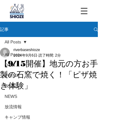
記事
All Posts
riverbaseshioze
All Posts
2024年9月6日
読了時間: 2分
【9/15開催】地元の方お手
Q＆A
製の石窯で焼く！「ピザ焼
EVENT
き体験」
BLOG
NEWS
放流情報
キャンプ情報