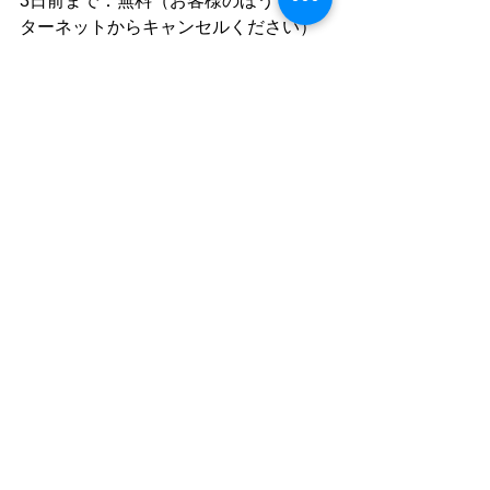
3日前まで：無料（お客様のほうでイン
ターネットからキャンセルください）
2日前〜前日：体験料金の50% 
当日：体験料金の100%
EVENT
すべて表示
最新記事