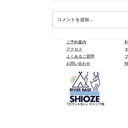
コメントを追加…
【2026年】塩瀬生かき氷、
ご予約案内
今年も販売スタート！
アクセス
よくあるご質問
​お問い合わせ