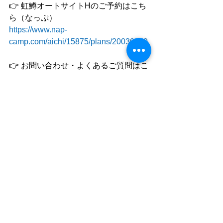
👉 虹鱒オートサイトHのご予約はこち
ら（なっぷ）
https://www.nap-
camp.com/aichi/15875/plans/20030159
👉 お問い合わせ・よくあるご質問はこ
ちら
https://www.riverbase-
shioze.com/contact
👉 リバーベース塩瀬へのアクセスはこ
ちら
https://www.riverbase-
shioze.com/access
リバーベース塩瀬 瀧本
NEWS