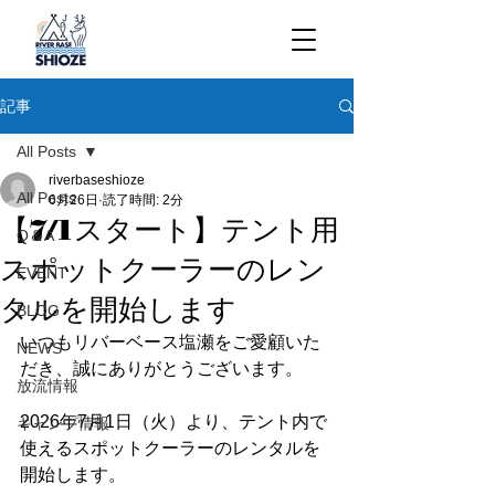
記事
All Posts
riverbaseshioze
All Posts
6月26日
読了時間: 2分
【7/1スタート】テント用
Q＆A
スポットクーラーのレン
EVENT
タルを開始します
BLOG
いつもリバーベース塩瀬をご愛顧いた
NEWS
だき、誠にありがとうございます。
放流情報
2026年7月1日（火）より、テント内で
キャンプ情報
使えるスポットクーラーのレンタルを
開始します。