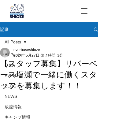
記事
All Posts
riverbaseshioze
All Posts
2024年5月27日
読了時間: 3分
【スタッフ募集】リバーベ
Q＆A
ース塩瀬で一緒に働くスタ
EVENT
ッフを募集します！！
BLOG
NEWS
放流情報
キャンプ情報