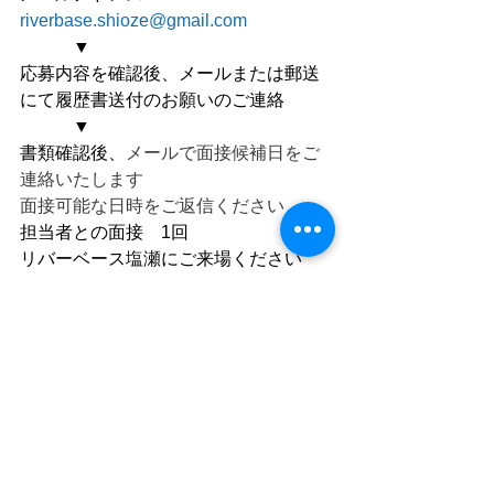
riverbase.shioze@gmail.com
　　　▼
応募内容を確認後、メールまたは郵送
にて履歴書送付のお願いのご連絡
　　　▼
書類確認後、
メールで面接候補日をご
連絡いたします
面接可能な日時をご返信ください
担当者との面接　1回
リバーベース塩瀬にご来場ください
（当日現地確認もできます！）
　　　▼
約7営業日以内にメールで結果をご連絡
採用担当：リバーベース塩瀬　瀧本
◯企業情報（備考）
企業名　一般社団法人