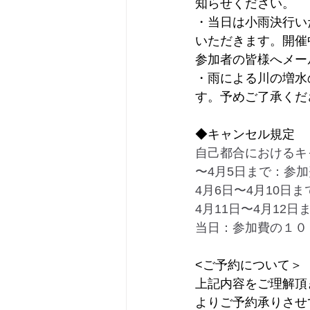
知らせください。
・当日は小雨決行い
いただきます。開催
参加者の皆様へメー
・雨による川の増水
す。予めご了承くだ
◆キャンセル規定
自己都合におけるキ
〜4月5日まで：参
4月6日〜4月10日
4月11日〜4月12
当日：参加費の１０
<ご予約について＞
上記内容をご理解頂
よりご予約承りさせ