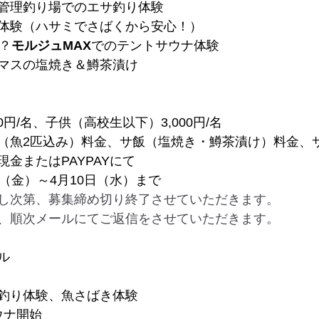
管理釣り場でのエサ釣り体験
体験（ハサミでさばくから安心！）
？
モルジュMAX
でのテントサウナ体験
マスの塩焼き＆鱒茶漬け
0円/名、子供（高校生以下）3,000円/名
（魚2匹込み）料金、サ飯（塩焼き・鱒茶漬け）料金、
金またはPAYPAYにて
（金）～4月10日（水）まで
し次第、募集締め切り終了させていただきます。
、順次メールにてご返信をさせていただきます。
ル
　エサ釣り体験、魚さばき体験
ウナ開始