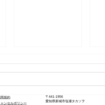
【8月1日スタート】BBQ肉
【8
〒441-1956
利用規約
セットを始めます
り入
愛知県新城市塩瀬タカソヲ
キャンセルポリシー
オー