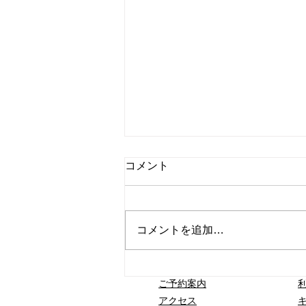
コメント
コメントを追加…
【最重要】お盆期間（2026
ご予約案内
年8月8日(土)〜8月16日
アクセス
(日)）の営業について