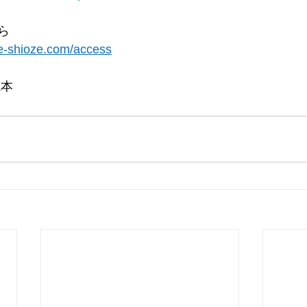
ら
se-shioze.com/access
瀧本