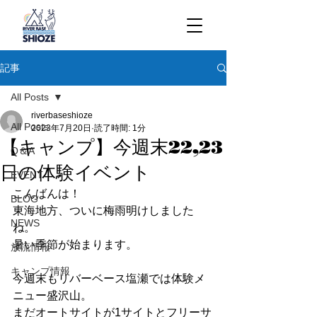
記事
All Posts
riverbaseshioze
All Posts
2023年7月20日
読了時間: 1分
【キャンプ】今週末22,23
Q＆A
日の体験イベント
EVENT
こんばんは！
BLOG
東海地方、ついに梅雨明けしました
NEWS
ね。
暑い季節が始まります。
放流情報
キャンプ情報
今週末もリバーベース塩瀬では体験メ
ニュー盛沢山。
まだオートサイトが1サイトとフリーサ