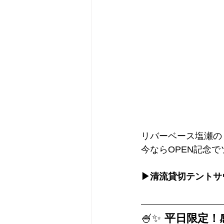
リバーベース塩瀬の
今ならOPEN記念
▶清流貸切テントサ
🍧✨
 平日限定