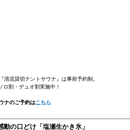
『清流貸切テントサウナ』は事前予約制。
でソロ割・デュオ割実施中！
ウナのご予約は
こちら
！感動の口どけ「塩瀬生かき氷」