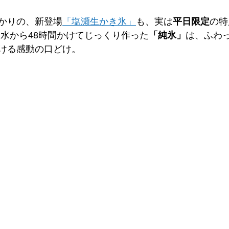
かりの、新登場
「塩瀬生かき氷」
も、実は
平日限定
の特
然水から48時間かけてじっくり作った
「純氷」
は、ふわ
る感動の口どけ。   