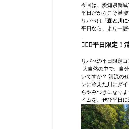
今回は、愛知県新城
平日だからこそ満喫
リバべは
「森と川に
平日なら、より一層
🧖‍♀️✨
平日限定！
リバべの平日限定コ
 大自然の中で、自分たちだけのプライベート空間でサウナを楽しめるなんて、最高じゃな
いですか？ 清流の
ンに冷えた川にダイ
らやみつきになりま
イムを、ぜひ平日に