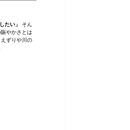
したい」
 そん
の賑やかさとは
さえずりや川の
  